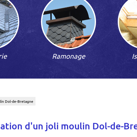
rie
Ramonage
I
ulin Dol-de-Bretagne
tion d'un joli moulin Dol-de-B