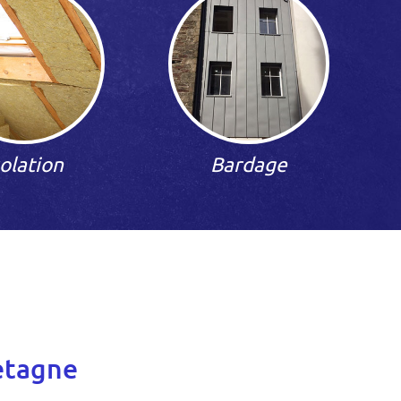
solation
Bardage
retagne